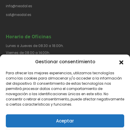
info@neodal.es
sat@neodal.es
Horario de Oficinas
Lunes a Jueves de 08.30 a 18.00h.
Viernes de 08.00 a 14.00h.
Gestionar consentimiento
Para ofrecer las mejores experiencias, utilizamos tecnologías
Síguenos​
como las cookies para almacenar y/o acceder a la información
del dispositivo. El consentimiento de estas tecnologías nos
permitirá procesar datos como el comportamiento de
navegación o las identificaciones únicas en este sitio. No
consentir o retirar el consentimiento, puede afectar negativamente
a ciertas características y funciones.
Aviso Legal
Política de Privacidad
Política de Cookies
Aceptar