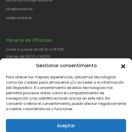
administracion@neodal.es
info@neodal.es
sat@neodal.es
Horario de Oficinas
Lunes a Jueves de 08.30 a 18.00h.
Viernes de 08.00 a 14.00h.
Gestionar consentimiento
Para ofrecer las mejores experiencias, utilizamos tecnologías
Síguenos​
como las cookies para almacenar y/o acceder a la información
del dispositivo. El consentimiento de estas tecnologías nos
permitirá procesar datos como el comportamiento de
navegación o las identificaciones únicas en este sitio. No
consentir o retirar el consentimiento, puede afectar negativamente
a ciertas características y funciones.
Aviso Legal
Política de Privacidad
Política de Cookies
Aceptar