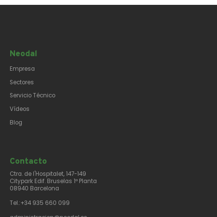
Neodal
Empresa
Sectores
Servicio Técnico
Vídeos
Blog
Contacto​
Ctra. de l'Hospitalet, 147-149
Citypark Edif. Bruselas 1ª Planta
08940 Barcelona
Tel.:+34 935 660 099