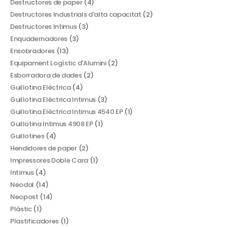
Destructores de paper
(4)
Destructores Industrials d'alta capacitat
(2)
Destructores Intimus
(3)
Enquadernadores
(3)
Ensobradores
(13)
Equipament Logístic d'Alumini
(2)
Esborradora de dades
(2)
Guillotina Elèctrica
(4)
Guillotina Elèctrica Intimus
(3)
Guillotina Elèctrica Intimus 4540 EP
(1)
Guillotina Intimus 4908 EP
(1)
Guillotines
(4)
Hendidores de paper
(2)
Impressores Doble Cara
(1)
Intimus
(4)
Neodal
(14)
Neopost
(14)
Plàstic
(1)
Plastificadores
(1)