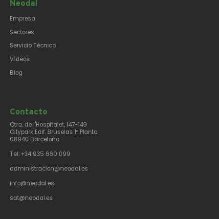
Neodal
Empresa
Sectores
Servicio Técnico
Vídeos
Blog
Contacto​
Ctra. de l'Hospitalet, 147-149
Citypark Edif. Bruselas 1ª Planta
08940 Barcelona
Tel.:+34 935 660 099
administracion@neodal.es
info@neodal.es
sat@neodal.es