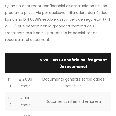
Quan un document confidencial es destrueix, no n’hi ha
prou amb passar-lo per qualsevol trituradora domèstica.
La norma DIN 66399 estableix set nivells de seguretat (P-1
a P-7) que determinen la grandària màxima dels
fragments resultants i, per tant, la impossibilitat de
reconstruir el document:
Nivell DIN Grandària del fragment
Ús recomanat
P-
≤ 2.000
Documents generals sense dades
1
mm²
sensibles
P-
≤ 800
Documents interns d'empresa
2
mm²