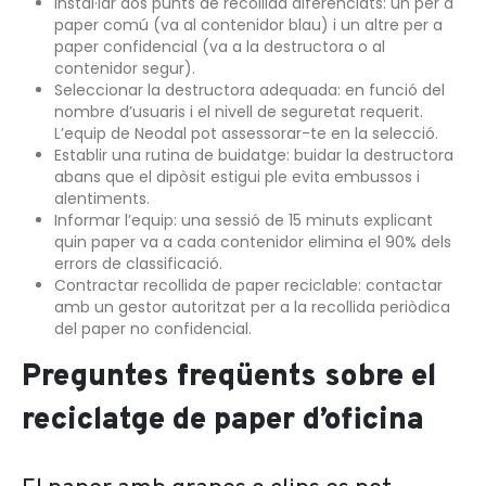
Instal·lar dos punts de recollida diferenciats: un per a
paper comú (va al contenidor blau) i un altre per a
paper confidencial (va a la destructora o al
contenidor segur).
Seleccionar la destructora adequada: en funció del
nombre d’usuaris i el nivell de seguretat requerit.
L’equip de Neodal pot assessorar-te en la selecció.
Establir una rutina de buidatge: buidar la destructora
abans que el dipòsit estigui ple evita embussos i
alentiments.
Informar l’equip: una sessió de 15 minuts explicant
quin paper va a cada contenidor elimina el 90% dels
errors de classificació.
Contractar recollida de paper reciclable: contactar
amb un gestor autoritzat per a la recollida periòdica
del paper no confidencial.
Preguntes freqüents sobre el
reciclatge de paper d’oficina