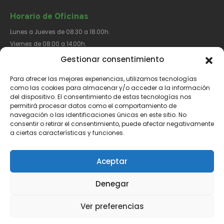
Horario de Oficinas
Lunes a Jueves de 08.30 a 18.00h.
Viernes de 08.00 a 14.00h.
Gestionar consentimiento
Para ofrecer las mejores experiencias, utilizamos tecnologías
Síguenos​
como las cookies para almacenar y/o acceder a la información
del dispositivo. El consentimiento de estas tecnologías nos
permitirá procesar datos como el comportamiento de
navegación o las identificaciones únicas en este sitio. No
consentir o retirar el consentimiento, puede afectar negativamente
a ciertas características y funciones.
Aviso Legal
Política de Privacidad
Política de Cookies
Aceptar
Denegar
Ver preferencias
Català
Español
(
Spanish
)