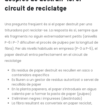
circuit de reciclatge
Una pregunta freqüent és si el paper destruït per una
trituradora pot reciclar-se. La resposta és sí, sempre que
els fragments no siguin extremadament petits (anivellis
P-6 i P-7 dificulten el procés de pulpeo per la longitud de
fibra). Per als nivells habituals en empresa (P-3 a P-5), el
paper destruït entra perfectament en el circuit de
reciclatge
Els residus de paper destruït es recullen en sacs o
contenidors específics
Es lliuren a un gestor de residus autoritzat o servei de
recollida de paper
En la planta paperera, el paper s’introdueix en aigua
calenta per a formar la pasta de paper (pulpeo)
S’eliminen negres i impureses (destintado)
La fibra resultant es converteix en paper reciclat,