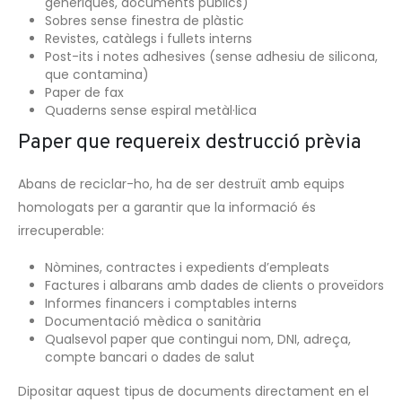
genèriques, documents públics)
Sobres sense finestra de plàstic
Revistes, catàlegs i fullets interns
Post-its i notes adhesives (sense adhesiu de silicona,
que contamina)
Paper de fax
Quaderns sense espiral metàl·lica
Paper que requereix destrucció prèvia
Abans de reciclar-ho, ha de ser destruït amb equips
homologats per a garantir que la informació és
irrecuperable:
Nòmines, contractes i expedients d’empleats
Factures i albarans amb dades de clients o proveïdors
Informes financers i comptables interns
Documentació mèdica o sanitària
Qualsevol paper que contingui nom, DNI, adreça,
compte bancari o dades de salut
Dipositar aquest tipus de documents directament en el