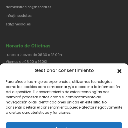
administracion@neodal.es
info@neodal.es
sat@neodal.es
Horario de Oficinas
Lunes a Jueves de 08.30 a 18.00h.
Viernes de 08.00 a 14.00h.
Gestionar consentimiento
Para ofrecer las mejores experiencias, utilizamos tecnologías
Síguenos​
como las cookies para almacenar y/o acceder a la información
del dispositivo. El consentimiento de estas tecnologías nos
permitirá procesar datos como el comportamiento de
navegación o las identificaciones únicas en este sitio. No
consentir o retirar el consentimiento, puede afectar negativamente
a ciertas características y funciones.
Aviso Legal
Política de Privacidad
Política de Cookies