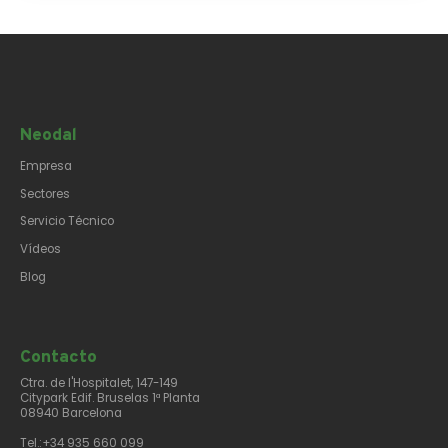
Neodal
Empresa
Sectores
Servicio Técnico
Vídeos
Blog
Contacto​
Ctra. de l'Hospitalet, 147-149
Citypark Edif. Bruselas 1ª Planta
08940 Barcelona
Tel.:+34 935 660 099