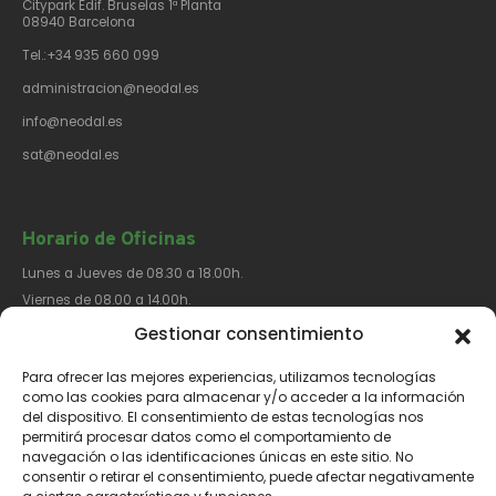
Citypark Edif. Bruselas 1ª Planta
08940 Barcelona
Tel.:+34 935 660 099
administracion@neodal.es
info@neodal.es
sat@neodal.es
Horario de Oficinas
Lunes a Jueves de 08.30 a 18.00h.
Viernes de 08.00 a 14.00h.
Gestionar consentimiento
Para ofrecer las mejores experiencias, utilizamos tecnologías
Síguenos​
como las cookies para almacenar y/o acceder a la información
del dispositivo. El consentimiento de estas tecnologías nos
permitirá procesar datos como el comportamiento de
navegación o las identificaciones únicas en este sitio. No
consentir o retirar el consentimiento, puede afectar negativamente