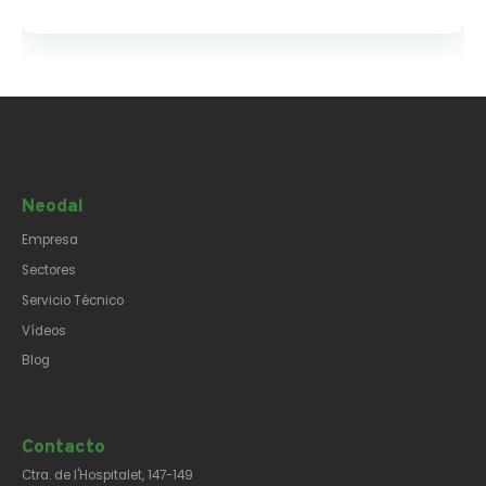
Neodal
Empresa
Sectores
Servicio Técnico
Vídeos
Blog
Contacto​
Ctra. de l'Hospitalet, 147-149