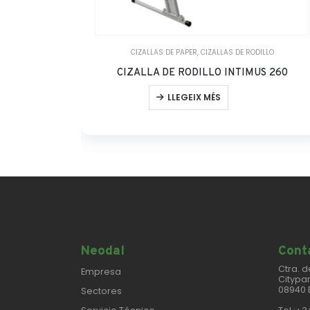
CIZALLAS DE PAPER
,
CIZALLAS DE RODILLO
CIZALLA DE RODILLO INTIMUS 260
LLEGEIX MÉS
Neodal
Conta
Ctra. d
Empresa
Citypar
08940 
Sectores