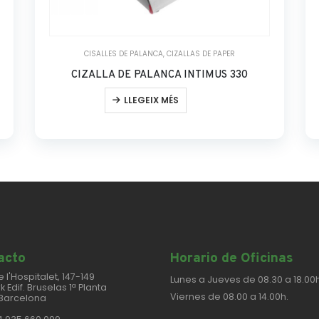
CISALLES DE PALANCA
,
CIZALLAS DE PAPER
CIZALLA DE PALANCA INTIMUS 330
LLEGEIX MÉS
cto​
Horario de Oficinas
e l'Hospitalet, 147-149
Lunes a Jueves de 08.30 a 18.00h
k Edif. Bruselas 1ª Planta
Viernes de 08.00 a 14.00h.
Barcelona