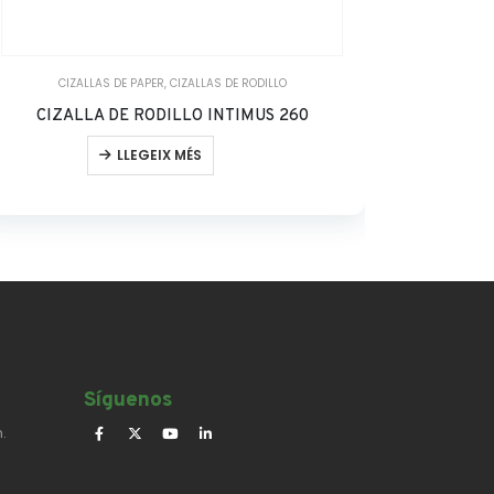
CIZALLAS DE PAPER
,
CIZALLAS DE RODILLO
CIS
CIZALLA DE RODILLO INTIMUS 260
CIZA
LLEGEIX MÉS
Síguenos​
.