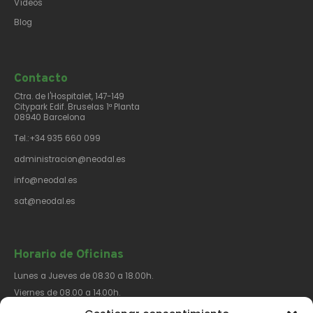
Vídeos
Blog
Contacto​
Ctra. de l'Hospitalet, 147-149
Citypark Edif. Bruselas 1ª Planta
08940 Barcelona
Tel.:+34 935 660 099
administracion@neodal.es
info@neodal.es
sat@neodal.es
Horario de Oficinas
Lunes a Jueves de 08.30 a 18.00h.
Viernes de 08.00 a 14.00h.