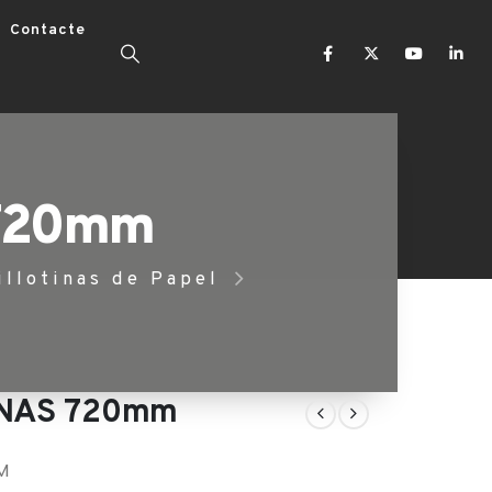
Contacte
 720mm
llotinas de Papel
INAS 720mm
M