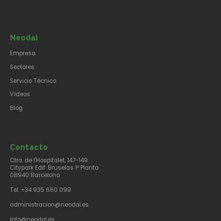
Neodal
Empresa
Sectores
Servicio Técnico
Vídeos
Blog
Contacto​
Ctra. de l'Hospitalet, 147-149
Citypark Edif. Bruselas 1ª Planta
08940 Barcelona
Tel.:+34 935 660 099
administracion@neodal.es
info@neodal.es