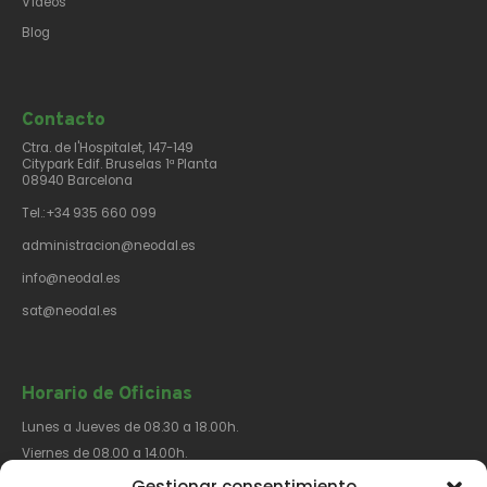
Vídeos
Blog
Contacto​
Ctra. de l'Hospitalet, 147-149
Citypark Edif. Bruselas 1ª Planta
08940 Barcelona
Tel.:+34 935 660 099
administracion@neodal.es
info@neodal.es
sat@neodal.es
Horario de Oficinas
Lunes a Jueves de 08.30 a 18.00h.
Viernes de 08.00 a 14.00h.
Gestionar consentimiento