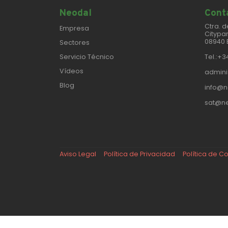
Neodal
Conta
Ctra. d
Empresa
Citypar
08940 
Sectores
Servicio Técnico
Tel.:+3
Vídeos
admini
Blog
info@n
sat@ne
Aviso Legal
Política de Privacidad
Política de C