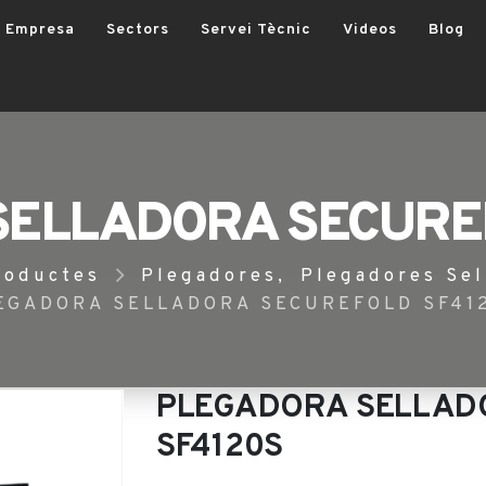
Empresa
Sectors
Servei Tècnic
Videos
Blog
SELLADORA SECUREF
roductes
Plegadores
,
Plegadores Sel
EGADORA SELLADORA SECUREFOLD SF41
PLEGADORA SELLAD
SF4120S