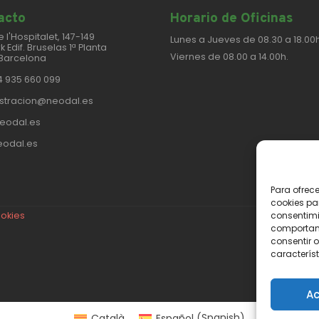
cto​
Horario de Oficinas
e l'Hospitalet, 147-149
Lunes a Jueves de 08.30 a 18.00h
k Edif. Bruselas 1ª Planta
Viernes de 08.00 a 14.00h.
Barcelona
4 935 660 099
stracion@neodal.es
eodal.es
odal.es
Para ofrec
cookies pa
consentimi
ookies
comportami
consentir o
característ
Ac
Català
Español
(
Spanish
)