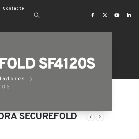
Contacte
OLD SF4120S
ladores
20S
ORA SECUREFOLD