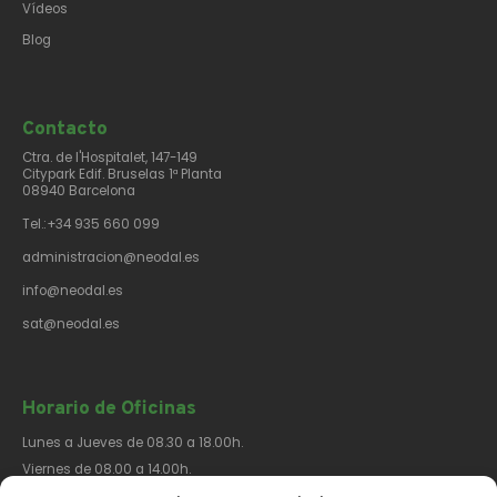
Vídeos
Blog
Contacto​
Ctra. de l'Hospitalet, 147-149
Citypark Edif. Bruselas 1ª Planta
08940 Barcelona
Tel.:+34 935 660 099
administracion@neodal.es
info@neodal.es
sat@neodal.es
Horario de Oficinas
Lunes a Jueves de 08.30 a 18.00h.
Viernes de 08.00 a 14.00h.