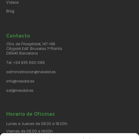
Vídeos
Blog
Contacto​
Ctra. de l'Hospitalet, 147-149
Citypark Edif. Bruselas 1ª Planta
08940 Barcelona
Tel.:+34 935 660 099
administracion@neodal.es
info@neodal.es
sat@neodal.es
Horario de Oficinas
Lunes a Jueves de 08.30 a 18.00h.
Viernes de 08.00 a 14.00h.