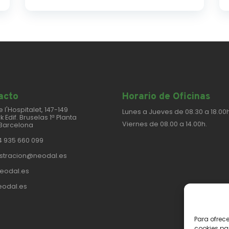
cto​
Horario de Oficinas
e l'Hospitalet, 147-149
Lunes a Jueves de 08.30 a 18.00h
k Edif. Bruselas 1ª Planta
Viernes de 08.00 a 14.00h.
Barcelona
4 935 660 099
stracion@neodal.es
eodal.es
odal.es
Para ofrec
cookies pa