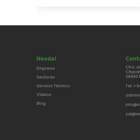
Neodal
Conta
Ctra. d
Empresa
Citypar
08940 
Sectores
Servicio Técnico
Tel.:+3
Vídeos
admini
Blog
info@n
sat@ne