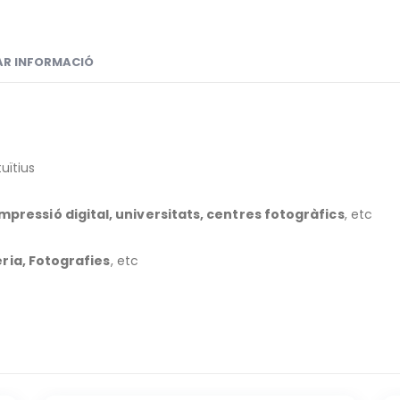
TAR INFORMACIÓ
tuïtius
mpressió digital, universitats, centres fotogràfics
, etc
eria, Fotografies
, etc