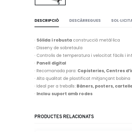
DESCRIPCIÓ
DESCÀRREGUES
SOL·LICI
·
Sòlida i robusta
construcció metàl·lica
· Disseny de sobretaula
· Controlis de temperatura i velocitat fàcils i in
·
Panell digital
· Recomanada para:
Copisteries, Centres d’i
· Alta qualitat de plastificat mitjançant bobina
· Ideal per a treballs:
Bàners, posters, cartell
·
Inclou suport amb rodes
PRODUCTES RELACIONATS