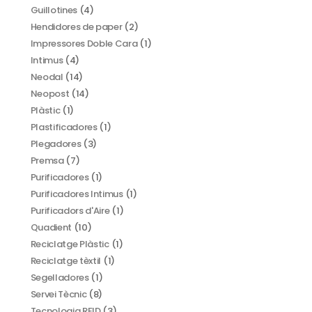
Guillotines
(4)
Hendidores de paper
(2)
Impressores Doble Cara
(1)
Intimus
(4)
Neodal
(14)
Neopost
(14)
Plàstic
(1)
Plastificadores
(1)
Plegadores
(3)
Premsa
(7)
Purificadores
(1)
Purificadores Intimus
(1)
Purificadors d'Aire
(1)
Quadient
(10)
Reciclatge Plàstic
(1)
Reciclatge tèxtil
(1)
Segelladores
(1)
Servei Tècnic
(8)
Tecnologia RFID
(3)