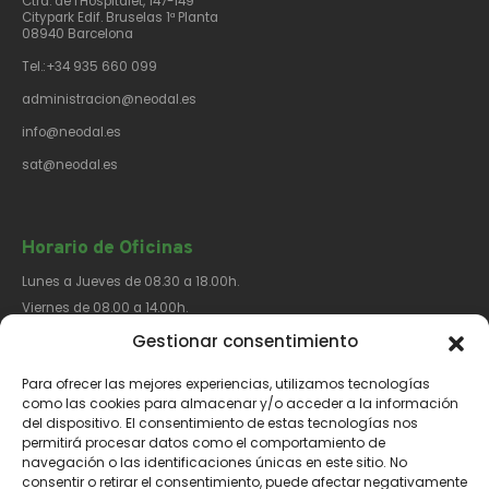
Ctra. de l'Hospitalet, 147-149
Citypark Edif. Bruselas 1ª Planta
08940 Barcelona
Tel.:+34 935 660 099
administracion@neodal.es
info@neodal.es
sat@neodal.es
Horario de Oficinas
Lunes a Jueves de 08.30 a 18.00h.
Viernes de 08.00 a 14.00h.
Gestionar consentimiento
Para ofrecer las mejores experiencias, utilizamos tecnologías
Síguenos​
como las cookies para almacenar y/o acceder a la información
del dispositivo. El consentimiento de estas tecnologías nos
permitirá procesar datos como el comportamiento de
navegación o las identificaciones únicas en este sitio. No
consentir o retirar el consentimiento, puede afectar negativamente