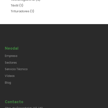
Tèxtil
(1)
Trituradores
(1)
Neodal
Empresa
Sectores
Servicio Técnico
Vídeos
Blog
Contacto​