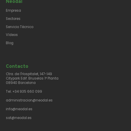
Neodal
Empresa
Sectores
Servicio Técnico
Vídeos
Blog
Contacto​
Ctra. de l'Hospitalet, 147-149
Citypark Edif. Bruselas 1ª Planta
08940 Barcelona
Tel.:+34 935 660 099
administracion@neodal.es
info@neodal.es
sat@neodal.es