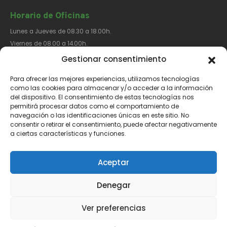
Horario de Oficinas
Lunes a Jueves de 08.30 a 18.00h.
Viernes de 08.00 a 14.00h.
Gestionar consentimiento
Para ofrecer las mejores experiencias, utilizamos tecnologías
Síguenos​
como las cookies para almacenar y/o acceder a la información
del dispositivo. El consentimiento de estas tecnologías nos
permitirá procesar datos como el comportamiento de
navegación o las identificaciones únicas en este sitio. No
consentir o retirar el consentimiento, puede afectar negativamente
a ciertas características y funciones.
Aviso Legal
Política de Privacidad
Política de Cookies
Aceptar
Denegar
Ver preferencias
Català
(
Catalán
)
Español