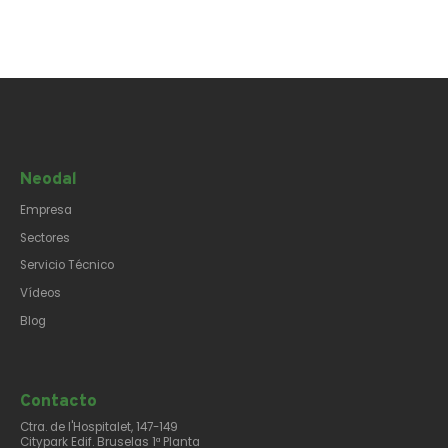
Neodal
Empresa
Sectores
Servicio Técnico
Vídeos
Blog
Contacto​
Ctra. de l'Hospitalet, 147-149
Citypark Edif. Bruselas 1ª Planta