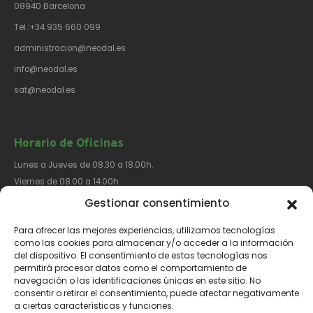
08940 Barcelona
Tel.:+34 935 660 099
administracion@neodal.es
info@neodal.es
sat@neodal.es
Horario de Oficinas
Lunes a Jueves de 08.30 a 18.00h.
Viernes de 08.00 a 14.00h.
Gestionar consentimiento
Para ofrecer las mejores experiencias, utilizamos tecnologías
Síguenos​
como las cookies para almacenar y/o acceder a la información
del dispositivo. El consentimiento de estas tecnologías nos
permitirá procesar datos como el comportamiento de
navegación o las identificaciones únicas en este sitio. No
consentir o retirar el consentimiento, puede afectar negativamente
a ciertas características y funciones.