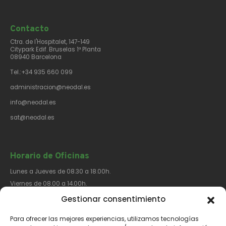
Contacto​
Ctra. de l'Hospitalet, 147-149
Citypark Edif. Bruselas 1ª Planta
08940 Barcelona
Tel.:+34 935 660 099
administracion@neodal.es
info@neodal.es
sat@neodal.es
Horario de Oficinas
Lunes a Jueves de 08.30 a 18.00h.
Viernes de 08.00 a 14.00h.
Gestionar consentimiento
Para ofrecer las mejores experiencias, utilizamos tecnologías
Síguenos​