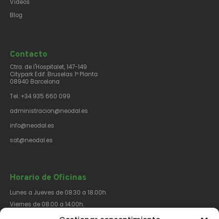
Vídeos
Blog
Contacto​
Ctra. de l'Hospitalet, 147-149
Citypark Edif. Bruselas 1ª Planta
08940 Barcelona
Tel.:+34 935 660 099
administracion@neodal.es
info@neodal.es
sat@neodal.es
Horario de Oficinas
Lunes a Jueves de 08.30 a 18.00h.
Viernes de 08.00 a 14.00h.