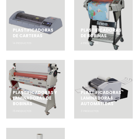
PLASTIFICADORAS
PLASTIFICADORAS
DE CARTERAS
DE BOBINAS
14
PRODUCTOS
4
PRODUCTOS
PLASTIFICADORAS Y
PLASTIFICADORAS
LAMINADORAS DE
LAMINADORAS
BOBINAS
AUTOMÁTICAS
15
PRODUCTOS
3
PRODUCTOS