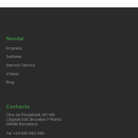
Neodal
Empresa
Sectores
Servicio Técnico
Vídeos
Blog
Contacto​
Ctra. de l'Hospitalet, 147-149
Citypark Edif. Bruselas 1ª Planta
08940 Barcelona
Tel.:+34 935 660 099