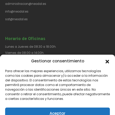
administracion@neodal.es
info@neodal.es
sat@neodal.es
Horario de Oficinas
Lunes a Jueves de 08.30 a 18.00h.
Viernes de 08.00 a 14.00h.
Gestionar consentimiento
Para ofrecer las mejores experiencias, utilizamos tecnologías
Síguenos​
como las cookies para almacenar y/o acceder a la información
del dispositivo. El consentimiento de estas tecnologías nos
permitirá procesar datos como el comportamiento de
navegación o las identificaciones únicas en este sitio. No
consentir o retirar el consentimiento, puede afectar negativamente
a ciertas características y funciones.
Aviso Legal
Política de Privacidad
Política de Cookies
Aceptar