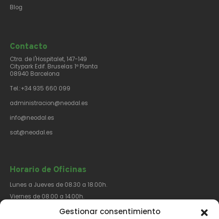
Blog
Contacto​
Ctra. de l'Hospitalet, 147-149
Citypark Edif. Bruselas 1ª Planta
08940 Barcelona
Tel.:+34 935 660 099
administracion@neodal.es
info@neodal.es
sat@neodal.es
Horario de Oficinas
Lunes a Jueves de 08.30 a 18.00h.
Viernes de 08.00 a 14.00h.
Gestionar consentimiento