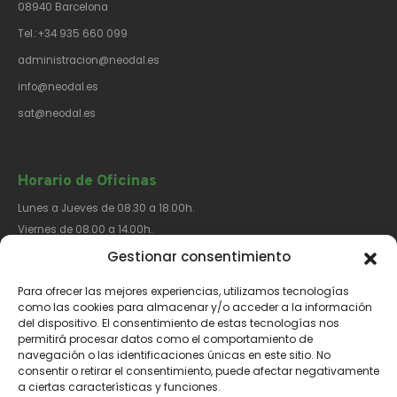
08940 Barcelona
Tel.:+34 935 660 099
administracion@neodal.es
info@neodal.es
sat@neodal.es
Horario de Oficinas
Lunes a Jueves de 08.30 a 18.00h.
Viernes de 08.00 a 14.00h.
Gestionar consentimiento
Para ofrecer las mejores experiencias, utilizamos tecnologías
Síguenos​
como las cookies para almacenar y/o acceder a la información
del dispositivo. El consentimiento de estas tecnologías nos
permitirá procesar datos como el comportamiento de
navegación o las identificaciones únicas en este sitio. No
consentir o retirar el consentimiento, puede afectar negativamente
a ciertas características y funciones.