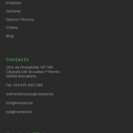
Empresa
Sectores
Servicio Técnico
Vídeos
Blog
Contacto​
Ctra. de l'Hospitalet, 147-149
Citypark Edif. Bruselas 1ª Planta
08940 Barcelona
Tel.:+34 935 660 099
administracion@neodal.es
info@neodal.es
sat@neodal.es