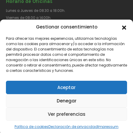
Horario de Oficinas
Lunes a Jueves de 08.30 a 18.00h.
Viernes de 08.00 a 14.00h.
Gestionar consentimiento
Para ofrecer las mejores experiencias, utilizamos tecnologías
Síguenos​
como las cookies para almacenar y/o acceder a la información
del dispositivo. El consentimiento de estas tecnologías nos
permitirá procesar datos como el comportamiento de
navegación o las identificaciones únicas en este sitio. No
consentir o retirar el consentimiento, puede afectar negativamente
a ciertas características y funciones.
Aviso Legal
Política de Privacidad
Política de Cookies
Aceptar
Denegar
Ver preferencias
Català
(
Catalán
)
Español
Política de cookies
Declaración de privacidad
Impressum