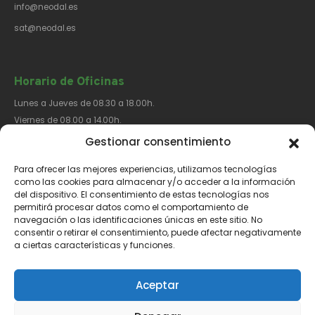
info@neodal.es
sat@neodal.es
Horario de Oficinas
Lunes a Jueves de 08.30 a 18.00h.
Viernes de 08.00 a 14.00h.
Gestionar consentimiento
Para ofrecer las mejores experiencias, utilizamos tecnologías
Síguenos​
como las cookies para almacenar y/o acceder a la información
del dispositivo. El consentimiento de estas tecnologías nos
permitirá procesar datos como el comportamiento de
navegación o las identificaciones únicas en este sitio. No
consentir o retirar el consentimiento, puede afectar negativamente
a ciertas características y funciones.
Aviso Legal
Política de Privacidad
Política de Cookies
Aceptar