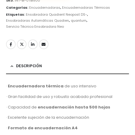
SKU:
INT-BI-0TBI500
Categorías:
Encuadernadoras
,
Encuadernadoras Térmicas
Etiquetas:
Ensobradora Quadient Neopost DS-
,
Ensobradoras Automáticas Quadien
,
quantum
,
Servicio Técnico Ensobradora Neo
DESCRIPCIÓN
·
Encuadernadora térmica
de uso intensivo
· Gran facilidad de uso y robusto acabado profesional
· Capacidad de
encuadernación hasta 500 hojas
· Excelente sujeción de la encuadernación
·
Formato de encuadernación A4