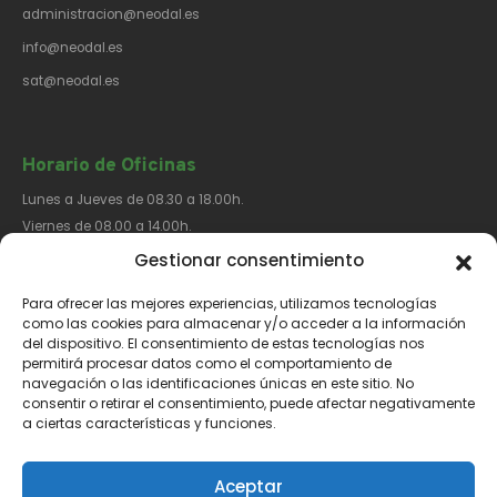
administracion@neodal.es
info@neodal.es
sat@neodal.es
Horario de Oficinas
Lunes a Jueves de 08.30 a 18.00h.
Viernes de 08.00 a 14.00h.
Gestionar consentimiento
Para ofrecer las mejores experiencias, utilizamos tecnologías
Síguenos​
como las cookies para almacenar y/o acceder a la información
del dispositivo. El consentimiento de estas tecnologías nos
permitirá procesar datos como el comportamiento de
navegación o las identificaciones únicas en este sitio. No
consentir o retirar el consentimiento, puede afectar negativamente
a ciertas características y funciones.
Aviso Legal
Política de Privacidad
Política de Cookies
Aceptar