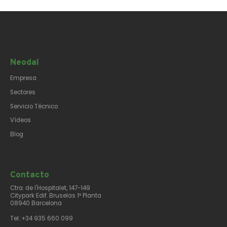
Neodal
Empresa
Sectores
Servicio Técnico
Vídeos
Blog
Contacto​
Ctra. de l'Hospitalet, 147-149
Citypark Edif. Bruselas 1ª Planta
08940 Barcelona
Tel.:+34 935 660 099