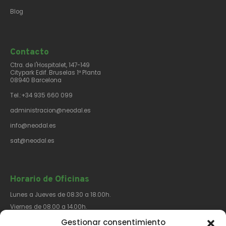
Blog
Contacto​
Ctra. de l'Hospitalet, 147-149
Citypark Edif. Bruselas 1ª Planta
08940 Barcelona
Tel.:+34 935 660 099
administracion@neodal.es
info@neodal.es
sat@neodal.es
Horario de Oficinas
Lunes a Jueves de 08.30 a 18.00h.
Viernes de 08.00 a 14.00h.
Gestionar consentimiento