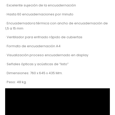
· Excelente sujeción de la encuadernación
· Hasta 60 encuadernaciones por minuto
· Encuadernadora térmica con ancho de encuadernación de
1,5 a 15 mm
· Ventilador para enfriado rápido de cubiertas
· Formato de encuadernación A4
· Visualización proceso encuadernado en display
· Señales ópticas y acústicas de “listo”
· Dimensiones: 760 x 645 x 435 Mm.
· Peso: 48 kg.