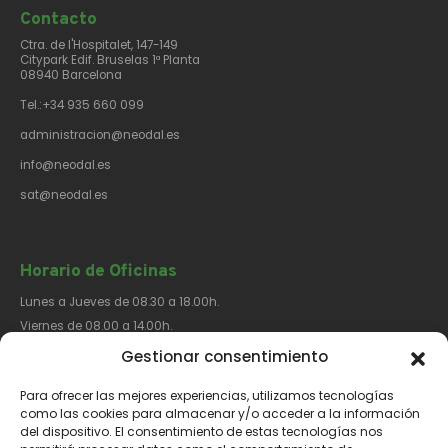
Contacto​
Ctra. de l'Hospitalet, 147-149
Citypark Edif. Bruselas 1ª Planta
08940 Barcelona
Tel.:+34 935 660 099
administracion@neodal.es
info@neodal.es
sat@neodal.es
Horario de Oficinas
Lunes a Jueves de 08.30 a 18.00h.
Viernes de 08.00 a 14.00h.
Gestionar consentimiento
Para ofrecer las mejores experiencias, utilizamos tecnologías
Síguenos​
como las cookies para almacenar y/o acceder a la información
del dispositivo. El consentimiento de estas tecnologías nos