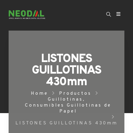
LISTONES
GUILLOTINAS
430mm
Home
Productos
Guillotinas
,
Consumibles Guillotinas de
Papel
LISTONES GUILLOTINAS 430mm