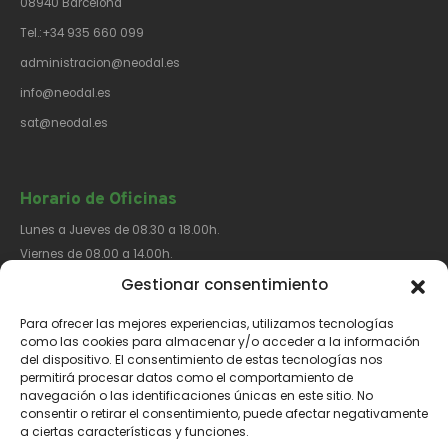
08940 Barcelona
Tel.:+34 935 660 099
administracion@neodal.es
info@neodal.es
sat@neodal.es
Horario de Oficinas
Lunes a Jueves de 08.30 a 18.00h.
Viernes de 08.00 a 14.00h.
Gestionar consentimiento
Para ofrecer las mejores experiencias, utilizamos tecnologías
Síguenos​
como las cookies para almacenar y/o acceder a la información
del dispositivo. El consentimiento de estas tecnologías nos
permitirá procesar datos como el comportamiento de
navegación o las identificaciones únicas en este sitio. No
consentir o retirar el consentimiento, puede afectar negativamente
a ciertas características y funciones.