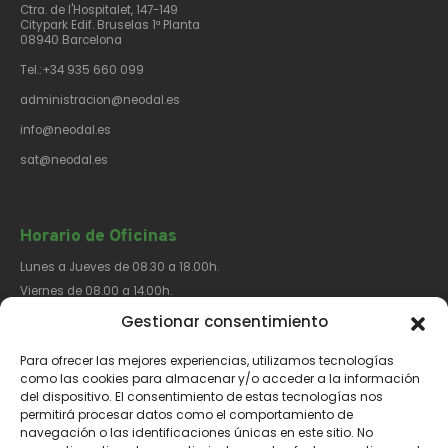
Ctra. de l'Hospitalet, 147-149
Citypark Edif. Bruselas 1ª Planta
08940 Barcelona
Tel.:+34 935 660 099
administracion@neodal.es
info@neodal.es
sat@neodal.es
Horario de Oficinas
Lunes a Jueves de 08.30 a 18.00h.
Viernes de 08.00 a 14.00h.
Gestionar consentimiento
Para ofrecer las mejores experiencias, utilizamos tecnologías
Síguenos​
como las cookies para almacenar y/o acceder a la información
del dispositivo. El consentimiento de estas tecnologías nos
permitirá procesar datos como el comportamiento de
navegación o las identificaciones únicas en este sitio. No