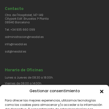
Contacto​
Ctra. de l'Hospitalet, 147-149
Citypark Edif. Bruselas 1ª Planta
08940 Barcelona
Tel.:+34 935 660 099
administracion@neodal.es
info@neodal.es
sat@neodal.es
Horario de Oficinas
Lunes a Jueves de 08.30 a 18.00h.
Viernes de 08.00 a 14.00h.
Gestionar consentimiento
Para ofrecer las mejores experiencias, utilizamos tecnologías
Síguenos​
como las cookies para almacenar y/o acceder a la información