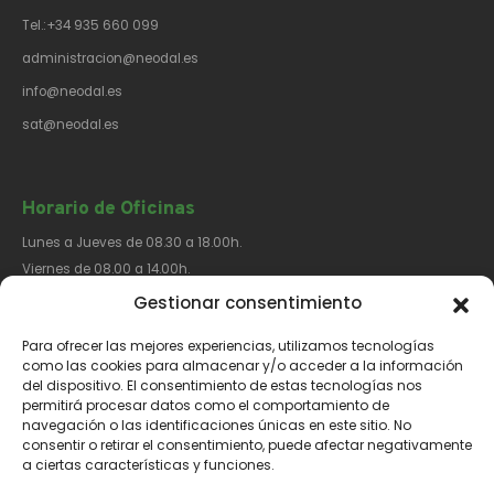
Tel.:+34 935 660 099
administracion@neodal.es
info@neodal.es
sat@neodal.es
Horario de Oficinas
Lunes a Jueves de 08.30 a 18.00h.
Viernes de 08.00 a 14.00h.
Gestionar consentimiento
Para ofrecer las mejores experiencias, utilizamos tecnologías
Síguenos​
como las cookies para almacenar y/o acceder a la información
del dispositivo. El consentimiento de estas tecnologías nos
permitirá procesar datos como el comportamiento de
navegación o las identificaciones únicas en este sitio. No
consentir o retirar el consentimiento, puede afectar negativamente
a ciertas características y funciones.