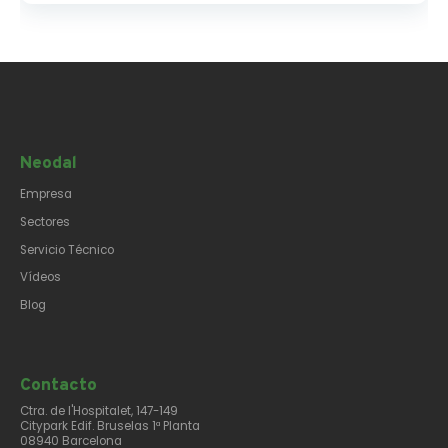
Neodal
Empresa
Sectores
Servicio Técnico
Vídeos
Blog
Contacto​
Ctra. de l'Hospitalet, 147-149
Citypark Edif. Bruselas 1ª Planta
08940 Barcelona