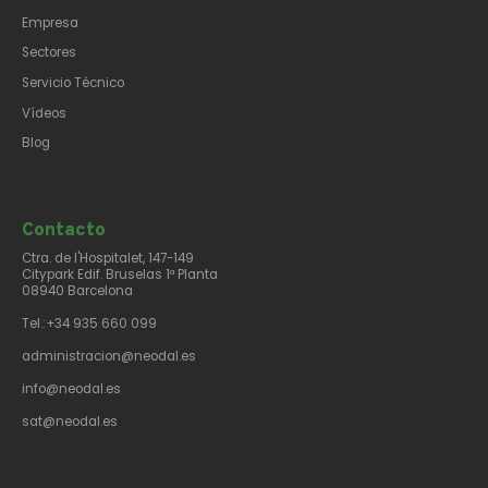
Empresa
Sectores
Servicio Técnico
Vídeos
Blog
Contacto​
Ctra. de l'Hospitalet, 147-149
Citypark Edif. Bruselas 1ª Planta
08940 Barcelona
Tel.:+34 935 660 099
administracion@neodal.es
info@neodal.es
sat@neodal.es