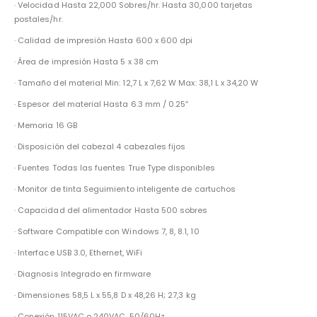
· Velocidad Hasta 22,000 Sobres/hr. Hasta 30,000 tarjetas
postales/hr.
· Calidad de impresión Hasta 600 x 600 dpi
· Área de impresión Hasta 5 x 38 cm
· Tamaño del material Min: 12,7 L x 7,62 W Max: 38,1 L x 34,20 W
· Espesor del material Hasta 6.3 mm / 0.25″
· Memoria 16 GB
· Disposición del cabezal 4 cabezales fijos
· Fuentes Todas las fuentes True Type disponibles
· Monitor de tinta Seguimiento inteligente de cartuchos
· Capacidad del alimentador Hasta 500 sobres
· Software Compatible con Windows 7, 8, 8.1, 10
· Interface USB 3.0, Ethernet, WiFi
· Diagnosis Integrado en firmware
· Dimensiones 58,5 L x 55,8 D x 48,26 H; 27,3 kg
· Conexión 115VAC o 240VAC, 50/60Hz