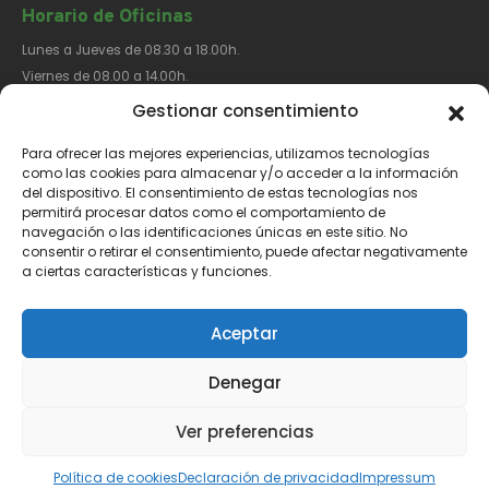
Horario de Oficinas
Lunes a Jueves de 08.30 a 18.00h.
Viernes de 08.00 a 14.00h.
Gestionar consentimiento
Para ofrecer las mejores experiencias, utilizamos tecnologías
Síguenos​
como las cookies para almacenar y/o acceder a la información
del dispositivo. El consentimiento de estas tecnologías nos
permitirá procesar datos como el comportamiento de
navegación o las identificaciones únicas en este sitio. No
consentir o retirar el consentimiento, puede afectar negativamente
a ciertas características y funciones.
Aviso Legal
Política de Privacidad
Política de Cookies
Aceptar
Denegar
Ver preferencias
Català
(
Catalán
)
Español
Política de cookies
Declaración de privacidad
Impressum