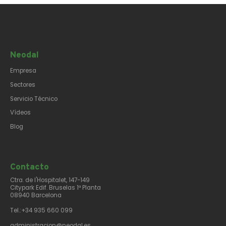
Neodal
Empresa
Sectores
Servicio Técnico
Vídeos
Blog
Contacto​
Ctra. de l'Hospitalet, 147-149
Citypark Edif. Bruselas 1ª Planta
08940 Barcelona
Tel.:+34 935 660 099
administracion@neodal.es