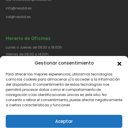
info@neodal.es
sat@neodal.es
Horario de Oficinas
Lunes a Jueves de 08.30 a 18.00h.
Viernes de 08.00 a 14.00h.
Gestionar consentimiento
Para ofrecer las mejores experiencias, utilizamos tecnologías
Síguenos​
como las cookies para almacenar y/o acceder a la información
del dispositivo. El consentimiento de estas tecnologías nos
permitirá procesar datos como el comportamiento de
navegación o las identificaciones únicas en este sitio. No
consentir o retirar el consentimiento, puede afectar negativamente
a ciertas características y funciones.
Aviso Legal
Política de Privacidad
Política de Cookies
Aceptar