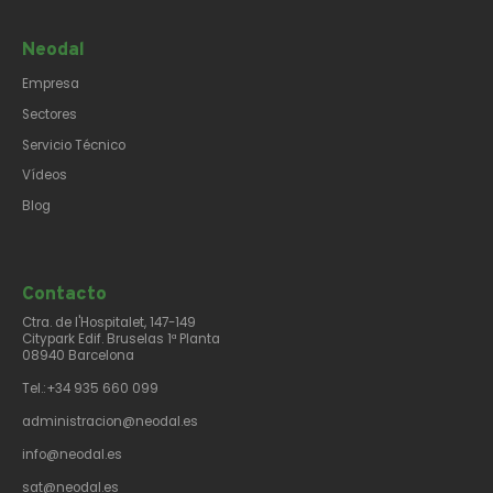
Neodal
Empresa
Sectores
Servicio Técnico
Vídeos
Blog
Contacto​
Ctra. de l'Hospitalet, 147-149
Citypark Edif. Bruselas 1ª Planta
08940 Barcelona
Tel.:+34 935 660 099
administracion@neodal.es
info@neodal.es
sat@neodal.es