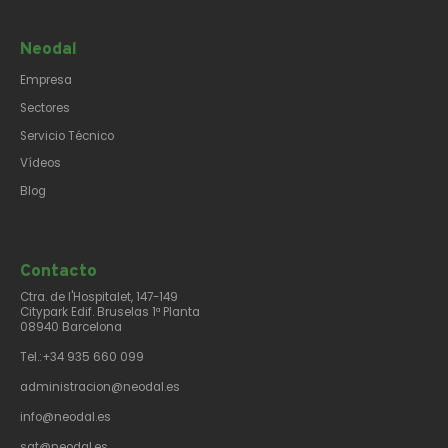
Neodal
Empresa
Sectores
Servicio Técnico
Vídeos
Blog
Contacto​
Ctra. de l'Hospitalet, 147-149
Citypark Edif. Bruselas 1ª Planta
08940 Barcelona
Tel.:+34 935 660 099
administracion@neodal.es
info@neodal.es
sat@neodal.es